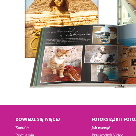
DOWIEDZ SIĘ WIĘCEJ
FOTOKSIĄŻKI I FOT
Kontakt
Jak zacząć
Regulamin
Przewodnik Video