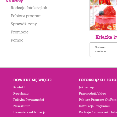
Na skróty
Rodzaje fotoksiążek
Pobierz program
Sprawdź ceny
Promocje
Książka 
Pomoc
Pobierz
szablon
DOWIEDZ SIĘ WIĘCEJ
FOTOKSIĄŻKI I FOT
Kontakt
Jak zacząć
Regulamin
Przewodnik Video
Polityka Prywatności
Pobierz Program OleFoto
Newsletter
Instrukcja Programu
Formularz reklamacji
Rodzaje fotoksiążek i fo