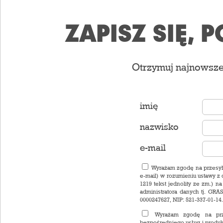
ZAPISZ SIĘ,
Otrzymuj najnowsze 
imię
nazwisko
e-mail
Wyrażam zgodę na przesyła
e-mail) w rozumieniu ustawy z d
1219 tekst jednolity ze zm.) n
administratora danych tj. GRA
0000247627, NIP: 521-337-01-14.
Wyrażam zgodę na prze
bezpośredniego usług i produk