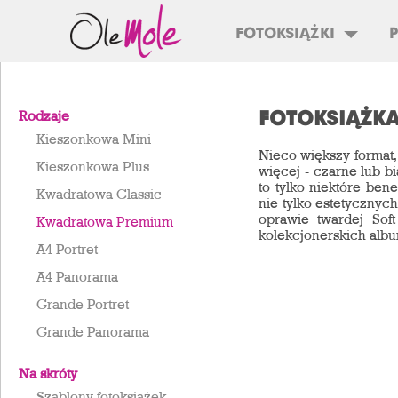
FOTOKSIĄŻKI
FOTOKSIĄŻK
Rodzaje
Kieszonkowa Mini
Nieco większy format, 
Kieszonkowa Plus
więcej - czarne lub b
to tylko niektóre be
Kwadratowa Classic
nie tylko estetyczny
oprawie twardej Soft
Kwadratowa Premium
kolekcjonerskich alb
A4 Portret
A4 Panorama
Grande Portret
Grande Panorama
Na skróty
Szablony fotoksiążek