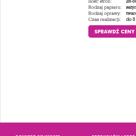
Ilość stron:
28-5
Rodzaj papieru:
saty
Rodzaj oprawy:
twar
Czas realizacji:
do 5
SPRAWDŹ CENY