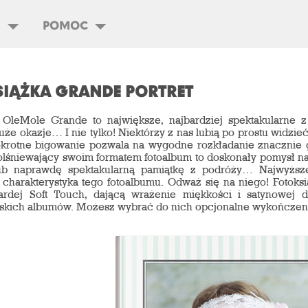
I
POMOC
IĄŻKA GRANDE PORTRET
 OleMole Grande to największe, najbardziej spektakularne z
że okazje… I nie tylko! Niektórzy z nas lubią po prostu widzieć
okrotne bigowanie pozwala na wygodne rozkładanie znacznie g
olśniewający swoim formatem fotoalbum to doskonały pomysł na 
lub naprawdę spektakularną pamiątkę z podróży… Najwyższe
charakterystyka tego fotoalbumu. Odważ się na niego! Fotoks
ardej Soft Touch, dającą wrażenie miękkości i satynowej de
skich albumów. Możesz wybrać do nich opcjonalne wykończeni