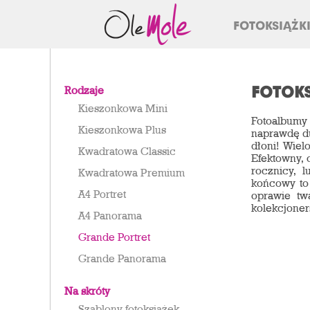
FOTOKSIĄŻK
FOTOKS
Rodzaje
Kieszonkowa Mini
Fotoalbumy
Kieszonkowa Plus
naprawdę du
dłoni! Wiel
Kwadratowa Classic
Efektowny, 
rocznicy, 
Kwadratowa Premium
końcowy to 
A4 Portret
oprawie tw
kolekcjoner
A4 Panorama
Grande Portret
Grande Panorama
Na skróty
Szablony fotoksiążek