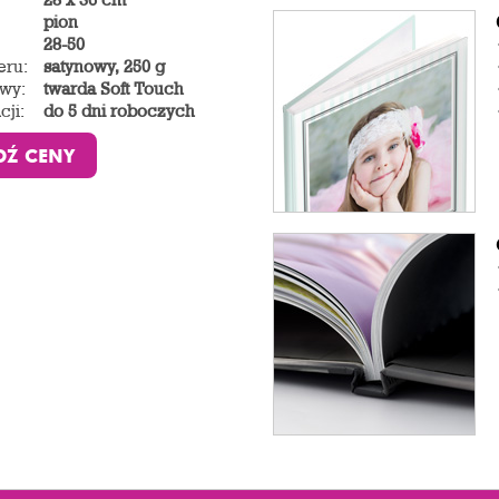
pion
28-50
eru:
satynowy, 250 g
wy:
twarda Soft Touch
cji:
do 5 dni roboczych
DŹ CENY