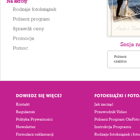
Na skróty
Rodzaje fotoksiążek
Pobierz program
Sprawdź ceny
Promocje
Sesja n
Pomoc
Pobierz
szablon
DOWIEDZ SIĘ WIĘCEJ
FOTOKSIĄŻKI I FOT
Kontakt
Jak zacząć
Regulamin
Przewodnik Video
Polityka Prywatności
Pobierz Program OleFoto
Newsletter
Instrukcja Programu
Formularz reklamacji
Rodzaje fotoksiążek i fo