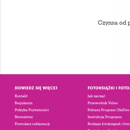
Czynna od p
DOWIEDZ SIĘ WIĘCEJ
FOTOKSIĄŻKI I FOT
Kontakt
Jak zacząć
Regulamin
Przewodnik Video
Polityka Prywatności
Pobierz Program OleFoto
Newsletter
Instrukcja Programu
Formularz reklamacji
Rodzaje fotoksiążek i fo