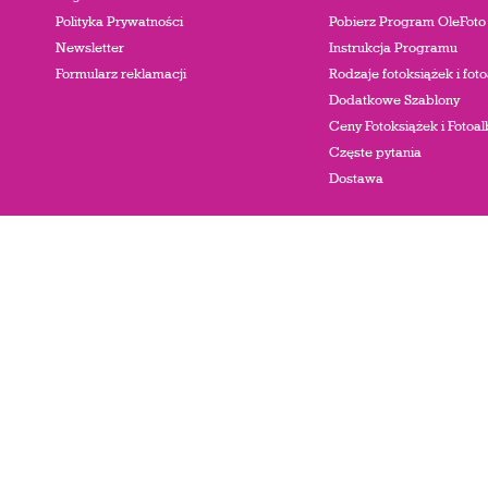
Polityka Prywatności
Pobierz Program OleFoto
Newsletter
Instrukcja Programu
Formularz reklamacji
Rodzaje fotoksiążek i fo
Dodatkowe Szablony
Ceny Fotoksiążek i Foto
Częste pytania
Dostawa