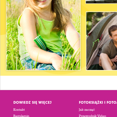
DOWIEDZ SIĘ WIĘCEJ
FOTOKSIĄŻKI I FOT
Kontakt
Jak zacząć
Regulamin
Przewodnik Video