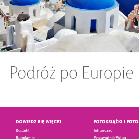
DOWIEDZ SIĘ WIĘCEJ
FOTOKSIĄŻKI I FOT
Kontakt
Jak zacząć
Regulamin
Przewodnik Video