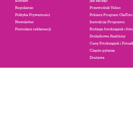
Kontakt
Jak zacząć
Regulamin
Przewodnik Video
Polityka Prywatności
Pobierz Program OleFoto
Newsletter
Instrukcja Programu
Formularz reklamacji
Rodzaje fotoksiążek i fo
Dodatkowe Szablony
Ceny Fotoksiążek i Foto
Częste pytania
Dostawa