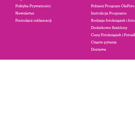
Polityka Prywatności
Pobierz Program OleFoto
Newsletter
Instrukcja Programu
Formularz reklamacji
Rodzaje fotoksiążek i fo
Dodatkowe Szablony
Ceny Fotoksiążek i Foto
Częste pytania
Dostawa